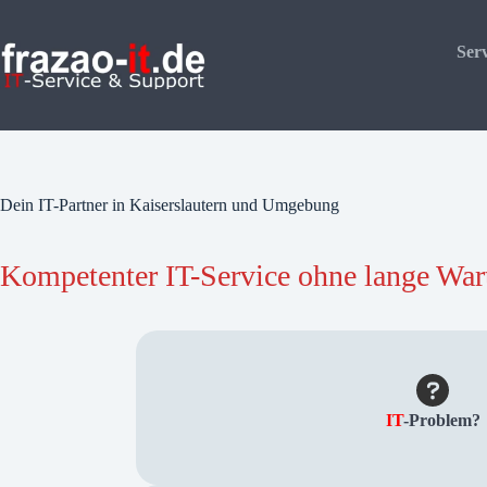
Zum
Inhalt
springen
Serv
Dein IT-Partner in Kaiserslautern und Umgebung
Kompetenter IT-Service ohne lange Wart
IT
-Problem?